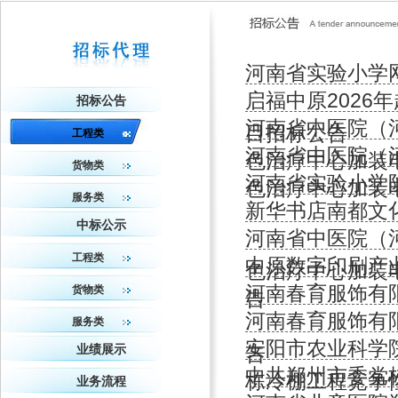
河南省实验小学
启福中原202
招标公告
河南省中医院（
目招标公告
工程类
河南省中医院（
色治疗中心加装
货物类
河南省实验小学
色治疗中心加装
服务类
新华书店南都文
中标公示
河南省中医院（
工程类
中原数字印刷产
色治疗中心加装
河南春育服饰有
货物类
告
河南春育服饰有
服务类
安阳市农业科学院
告
业绩展示
中共郑州市委党
栋冷棚工程竞争
业务流程